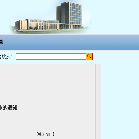
息
内搜索：
作的通知
【
关闭窗口
】