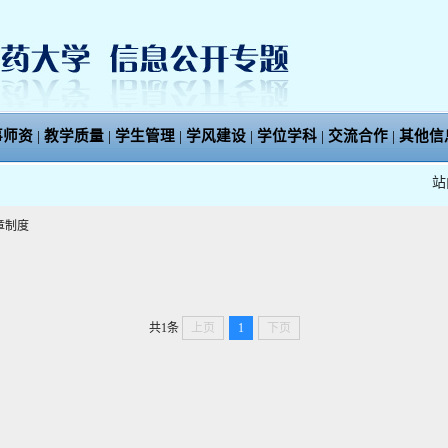
事师资
|
教学质量
|
学生管理
|
学风建设
|
学位学科
|
交流合作
|
其他信
站
章制度
共1条
上页
1
下页