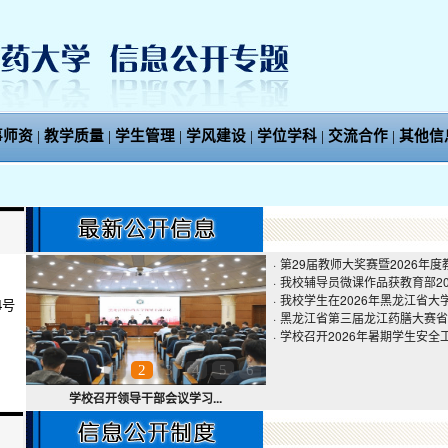
事师资
|
教学质量
|
学生管理
|
学风建设
|
学位学科
|
交流合作
|
其他信
·
第29届教师大奖赛暨2026年
·
我校辅导员微课作品获教育部202
·
我校学生在2026年黑龙江省
4号
·
黑龙江省第三届龙江药膳大赛省
·
学校召开2026年暑期学生安全
1
2
3
4
5
6
学校召开领导干部会议学习...