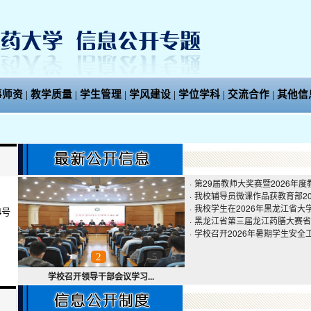
事师资
|
教学质量
|
学生管理
|
学风建设
|
学位学科
|
交流合作
|
其他信
·
第29届教师大奖赛暨2026年
·
我校辅导员微课作品获教育部202
·
我校学生在2026年黑龙江省
4号
·
黑龙江省第三届龙江药膳大赛省
·
学校召开2026年暑期学生安全
1
2
3
4
5
6
学校召开领导干部会议学习...