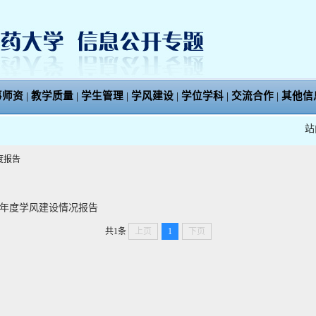
事师资
|
教学质量
|
学生管理
|
学风建设
|
学位学科
|
交流合作
|
其他信
站
度报告
8年度学风建设情况报告
共1条
上页
1
下页