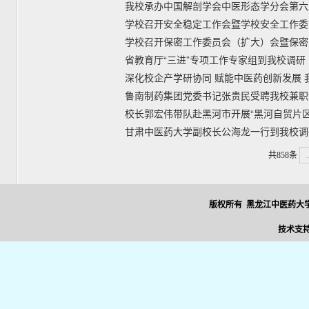
我校承办中国解剖学会中医形态学分会第六
学校召开安全稳定工作会暨学校安全工作委
学校召开保密工作委员会（扩大）会暨保密
省教育厅“三进”专项工作专家组到我校调研
深化校企产学研协同 赋能中医药创新发展
鲁南制药集团党委书记张贵民受聘我校兼职
校长郭宏伟带队赴黑河市开展“黑河自贸片区
甘肃中医药大学副校长公海龙一行到我校调
共858条
版权所有 黑龙江中医药大学
技术支