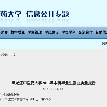
事师资
|
教学质量
|
学生管理
|
学风建设
|
学位学科
|
交流合作
|
其他信
站
业质量
>>
正文
黑龙江中医药大学2015年本科毕业生就业质量报告
2015-12-31 17:55
业生就业质量报告
科毕业生就业质量报告.pdf
】
已下载
539
次