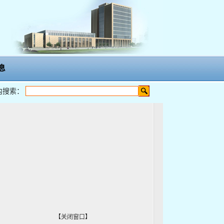
息
内搜索：
【
关闭窗口
】