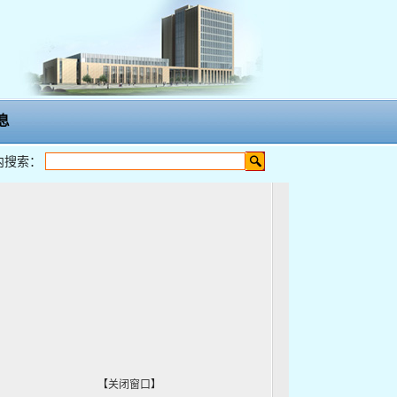
息
内搜索：
【
关闭窗口
】