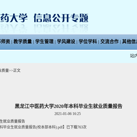
事师资
|
教学质量
|
学生管理
|
学风建设
|
学位学科
|
交流合作
|
其他信
站
业质量
>>
正文
黑龙江中医药大学2020年本科毕业生就业质量报告
2021-01-06 16:25
业生就业质量报告
科毕业生就业质量报告(校本部本科).pdf
】
已下载
763
次